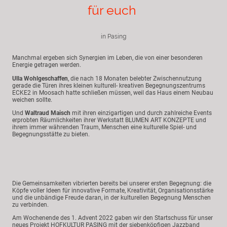
für euch
in Pasing
Manchmal ergeben sich Synergien im Leben, die von einer besonderen
Energie getragen werden.
Ulla Wohlgeschaffen
, die nach 18 Monaten belebter Zwischennutzung
gerade die Türen ihres kleinen kulturell- kreativen Begegnungszentrums
ECKE2 in Moosach hatte schließen müssen, weil das Haus einem Neubau
weichen sollte.
Und
Waltraud Maisch
mit ihren einzigartigen und durch zahlreiche Events
erprobten Räumlichkeiten ihrer Werkstatt BLUMEN ART KONZEPTE und
ihrem immer währenden Traum, Menschen eine kulturelle Spiel- und
Begegnungsstätte zu bieten.
Die Gemeinsamkeiten vibrierten bereits bei unserer ersten Begegnung: die
Köpfe voller Ideen für innovative Formate, Kreativität, Organisationsstärke
und die unbändige Freude daran, in der kulturellen Begegnung Menschen
zu verbinden.
Am Wochenende des 1. Advent 2022 gaben wir den Startschuss für unser
neues Projekt HOFKULTUR PASING mit der siebenköpfigen Jazzband