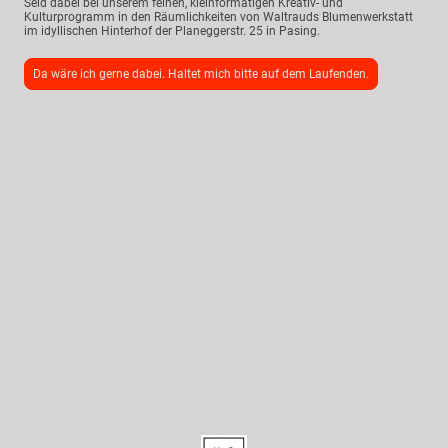
Seid dabei bei unserem feinen, kleinformatigen Kreativ- und
Kulturprogramm in den Räumlichkeiten von Waltrauds Blumenwerkstatt
im idyllischen Hinterhof der Planeggerstr. 25 in Pasing.
Da wäre ich gerne dabei. Haltet mich bitte auf dem Laufenden.