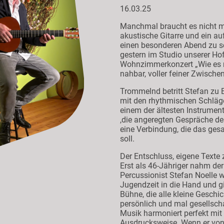
16.03.25
Manchmal braucht es nicht me
akustische Gitarre und ein 
einen besonderen Abend zu 
gestern im Studio unserer Hofk
Wohnzimmerkonzert „Wie es m
nahbar, voller feiner Zwische
Trommelnd betritt Stefan zu 
mit den rhythmischen Schlä
einem der ältesten Instrumen
,die angeregten Gespräche de
eine Verbindung, die das ges
soll.
Der Entschluss, eigene Texte z
Erst als 46-Jähriger nahm de
Percussionist Stefan Noelle wi
Jugendzeit in die Hand und gi
Bühne, die alle kleine Geschi
persönlich und mal gesellscha
Musik harmoniert perfekt mit 
Ausdrucksweise. Wenn er von 