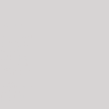
htsgschicht"
e zu kennen, täuscht
 die erst kürzlich
 von L I A B, die
cht des 24.
e Highlights neu
elt mit den Höhen
milie, die gleich
us einfach viel zu
ige Geschenke.
r Vaterschaft im
geschichte besser
siker*innen, die
cht haben und
d die bayerische