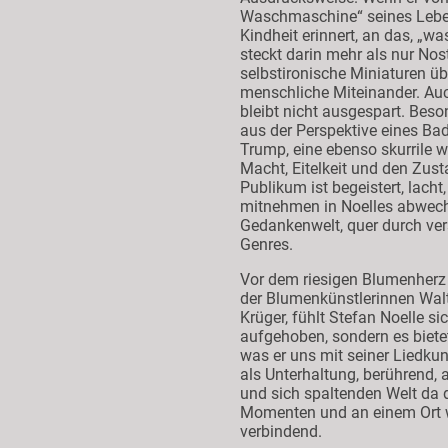
Waschmaschine“ seines Leben
Kindheit erinnert, an das, „w
steckt darin mehr als nur Nost
selbstironische Miniaturen üb
menschliche Miteinander. Auch
bleibt nicht ausgespart. Beson
aus der Perspektive eines B
Trump, eine ebenso skurrile w
Macht, Eitelkeit und den Zust
Publikum ist begeistert, lacht
mitnehmen in Noelles abwech
Gedankenwelt, quer durch ver
Genres.
Vor dem riesigen Blumenherz
der Blumenkünstlerinnen Wal
Krüger, fühlt Stefan Noelle sic
aufgehoben, sondern es bietet
was er uns mit seiner Liedkun
als Unterhaltung, berührend, a
und sich spaltenden Welt da 
Momenten und an einem Ort wi
verbindend.