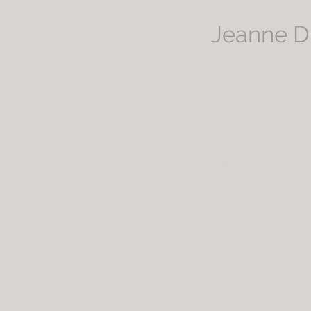
Jeanne 
Die vier Musikerinn
ihren Eigenkompositi
Cover-Liedern ein 
herzerfrischende St
aufgewärmten und bi
Eventkeller.
Inspiriert von Jazz
überzeugte Jeanne 
Harmonien, lateina
Improvisationen an 
Kontrabass und Ge
Fotos: Jens-Tibor Hom
Instagram: @jt76_photo