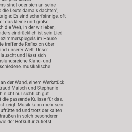
s singt oder sich an seine
as die Leute damals dachten“,
algie: Es sind scharfsinnige, oft
er das kleine und große
 die Welt, in der wir leben,
ders eindrücklich ist sein Lied
adezimmerspiegels im Hause
ie treffende Reflexion über
and unserer Welt. Unser
, lauscht und lässt sich
slungsreiche Klang- und
schiedene, musikalische
 an der Wand, einem Werkstück
traud Maisch und Stephanie
h nicht nur sichtlich gut
 die passende Kulisse für das,
st zeigt: Musik kann mehr sein
ufrüttelnd und trotz der kalten
draußen in solch besonderen
e der Hofkultur zutiefst