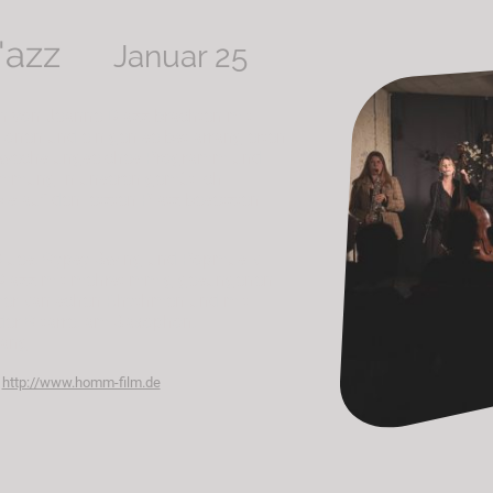
D'azz
Januar 25
en von Jeanne D‘azz brachten mit
onen und einigen selbst arrangierten
abwechslungseiches Programm und
immung in unseren gemütlich
s auf den letzten Platz besetzten
, Blues, Gypsy Swing und Popmusik
D‘azz mit mehrstimmig gesungenen
merikanischen Rhythmen und mit
der Gitarre, am Saxophon,
sang.
m
http://www.homm-film.de