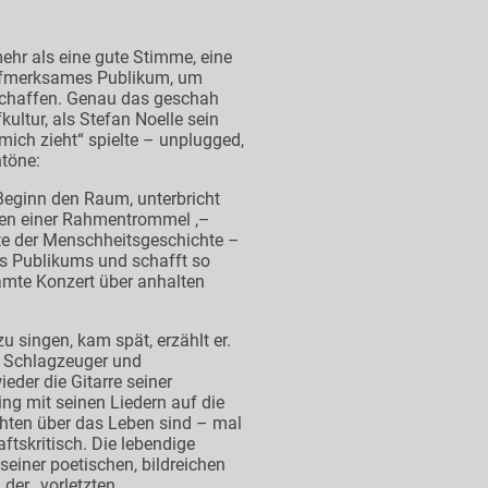
hr als eine gute Stimme, eine
aufmerksames Publikum, um
schaffen. Genau das geschah
ultur, als Stefan Noelle sein
ich zieht“ spielte – unplugged,
ntöne:
Beginn den Raum, unterbricht
gen einer Rahmentrommel ,–
te der Menschheitsgeschichte –
s Publikums und schafft so
amte Konzert über anhalten
u singen, kam spät, erzählt er.
r Schlagzeuger und
eder die Gitarre seiner
ng mit seinen Liedern auf die
chten über das Leben sind – mal
ftskritisch. Die lebendige
seiner poetischen, bildreichen
der „vorletzten