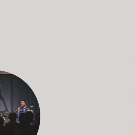
L I A B
Dezember '24
mit "A ganz a liabe Weihnac
Wer glaubt, die Weihnachtsgeschicht
sich. Es gibt da viele wichtige Details,
ans Licht kamen. Dank der Recherchen
unser Publikum mitnahmen in die Na
Dezember im Jahre Null. Musikalisch
verpackt und kabarettistisch gekopp
und Tiefen einer frisch gebackenen Fa
nach der Geburt des Schreikindes Jes
viel Besuch bekommt. Und fragwürd
Und dann steht da noch die Frage de
Raum. Niemand kann die Weihnachts
erzählen und besingen als die vier Mu
gerade ihr neues Album herausgebra
derzeit pausenlos durch München un
Provinz tourt.